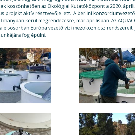
ának köszönhetően az Ökológiai Kutatóközpont a 2020. ápril
projekt aktív résztvevője lett. A berlini konzorciumveze
s Tihanyban kerül megrendezésre, már áprilisban. Az AQUAC
ja elsősorban Európa vezető vízi mezokozmosz rendszereit. 
unkájára fog épülni.