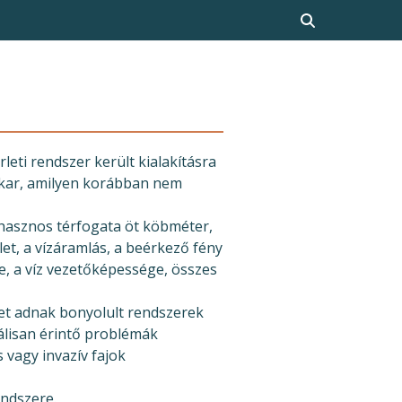
eti rendszer került kialakításra
takar, amilyen korábban nem
hasznos térfogata öt köbméter,
t, a vízáramlás, a beérkező fény
e, a víz vezetőképessége, összes
et adnak bonyolult rendszerek
álisan érintő problémák
vagy invazív fajok
endszere.