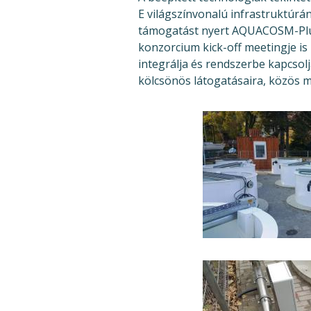
E világszínvonalú infrastruktúr
támogatást nyert AQUACOSM-Plus 
konzorcium kick-off meetingje i
integrálja és rendszerbe kapcsol
kölcsönös látogatásaira, közös m