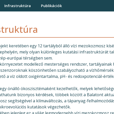
on
Infrastruktúra
Publikációk
struktúra
ekt keretében egy 12 tartályból álló vízi mezokozmosz kísérl
elephelyén, mely olyan különleges kutatási infrastruktúrát 
zép-európai térségben sem.
környezetet modellező mesterséges rendszer, tartályainak 
t szenzoroknak köszönhetően szabályozható a vízhőmérsékle
 a víz oldott oxigéntartalma, pH- és redoxpotenciál-érték
y-egy önálló ökoszisztémaként kezelhetők, melyek lehetőség
 juthatunk bizonyos kérdések, többek között a Balatont aktu
z segítségével a klímaváltozás, a tápanyag-felhalmozódás 
mikroevolúciós kutatások végezhetők.
tében jelenleg ez a világ legmodernebb vízi mezokozmosz r