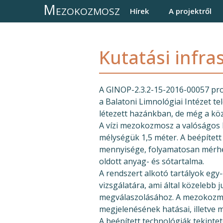
Main navigati
Ugrás a tartalomra
Mezokozmosz
Hírek
A projektről
Kutatási infra
A GINOP-2.3.2-15-2016-00057 proj
a Balatoni Limnológiai Intézet t
létezett hazánkban, de még a kö
A vízi mezokozmosz a valóságos 
mélységük 1,5 méter. A beépítet
mennyisége, folyamatosan mérhető
oldott anyag- és sótartalma.
A rendszert alkotó tartályok eg
vizsgálatára, ami által közelebb
megválaszolásához. A mezokozmos
megjelenésének hatásai, illetve 
A beépített technológiák tekinte